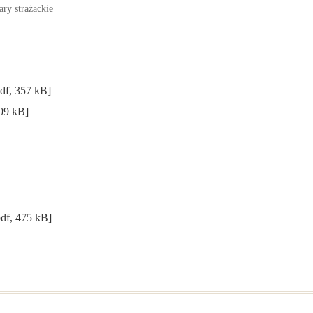
ary strażackie
df, 357 kB]
209 kB]
pdf, 475 kB]