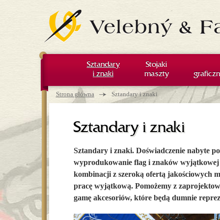
Sztandary
Stojaki
i znaki
maszty
graficzn
Jesteś tutaj
→
Strona główna
Sztandary i znaki
Sztandary i znaki
Sztandary i znaki. Doświadczenie nabyte p
wyprodukowanie flag i znaków wyjątkowej ja
kombinacji z szeroką ofertą jakościowych ma
pracę wyjątkową. Pomożemy z zaprojektowa
gamę akcesoriów, które będą dumnie reprez