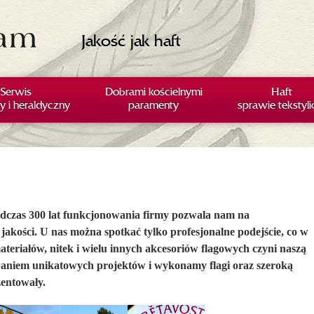
Jakość jak haft
Serwis
Dobrami kościelnymi
Haft
y i heraldyczny
paramenty
sprawie tekstyl
odczas 300 lat funkcjonowania firmy pozwala nam na
kości. U nas można spotkać tylko profesjonalne podejście, co w
teriałów, nitek i wielu innych akcesoriów flagowych czyni naszą
niem unikatowych projektów i wykonamy flagi oraz szeroką
entowały.