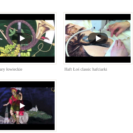
ary łowieckie
Haft Łoś classic hafciarki