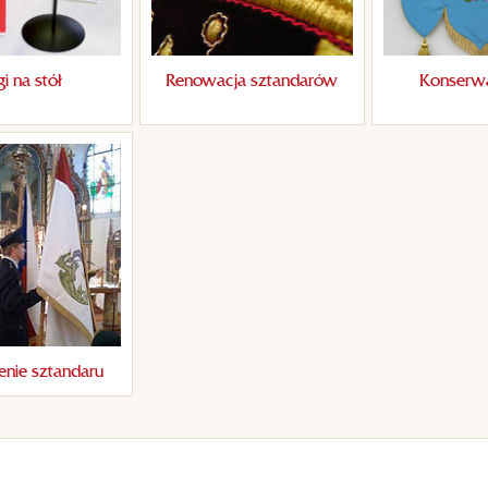
gi na stół
Renowacja sztandarów
Konserwa
enie sztandaru