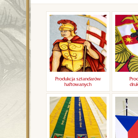
Produkcja sztandarów
Prod
haftowanych
dru