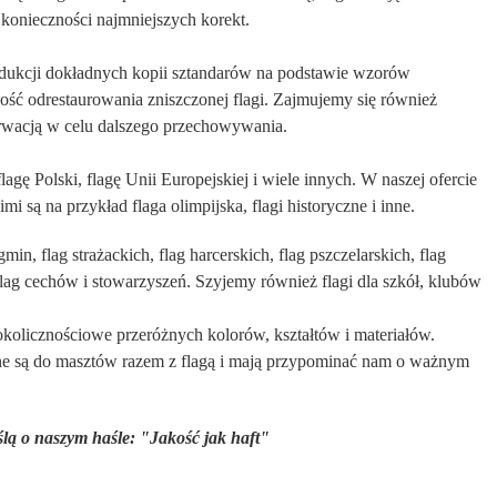
z konieczności najmniejszych korekt.
dukcji dokładnych kopii sztandarów na podstawie wzorów
ość odrestaurowania zniszczonej flagi. Zajmujemy się również
erwacją w celu dalszego przechowywania.
gę Polski, flagę Unii Europejskiej i wiele innych. W naszej ofercie
mi są na przykład flaga olimpijska, flagi historyczne i inne.
min, flag strażackich, flag harcerskich, flag pszczelarskich, flag
flag cechów i stowarzyszeń. Szyjemy również flagi dla szkół, klubów
okolicznościowe przeróżnych kolorów, kształtów i materiałów.
ane są do masztów razem z flagą i mają przypominać nam o ważnym
lą o naszym haśle: "Jakość jak haft"