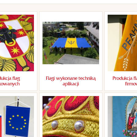
ukcja flag
Flagi wykonane techniką
Produkcja fl
kowanych
aplikacji
firm