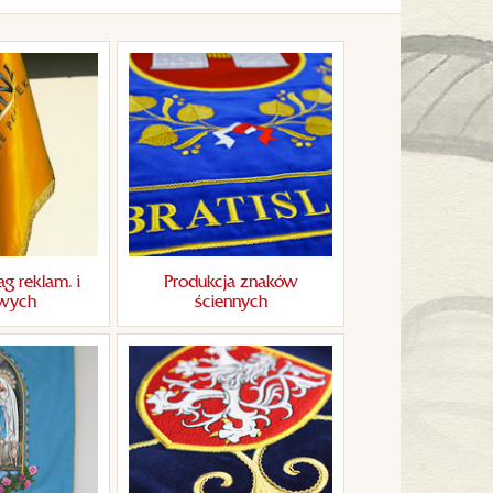
ag reklam. i
Produkcja znaków
owych
ściennych