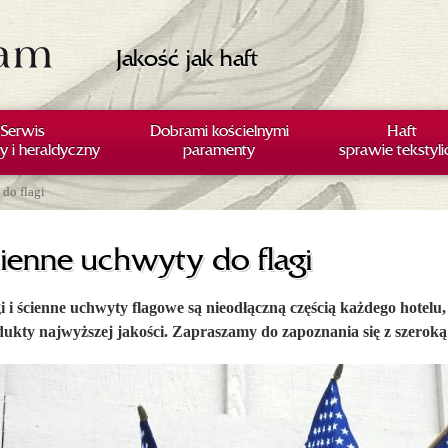
Jakość jak haft
Serwis
Dobrami kościelnymi
Haft
y i heraldyczny
paramenty
sprawie tekstyl
do flagi
ienne uchwyty do flagi
i i ścienne uchwyty flagowe są nieodłączną częścią każdego hotelu,
ukty najwyższej jakości. Zapraszamy do zapoznania się z szeroką