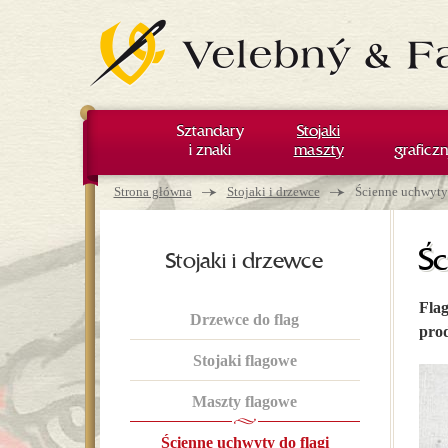
Sztandary
Stojaki
i znaki
maszty
graficzn
Jesteś tutaj
→
→
Strona główna
Stojaki i drzewce
Ścienne uchwyty 
Śc
Stojaki i drzewce
Flag
Drzewce do flag
prod
Stojaki flagowe
Maszty flagowe
Ścienne uchwyty do flagi