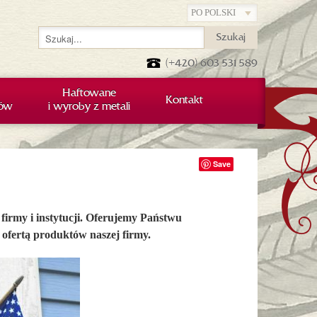
Szukaj
(+420) 603 531 589
Haftowane
Kontakt
iów
i wyroby z metali
Save
 firmy i instytucji. Oferujemy Państwu
 ofertą produktów naszej firmy.