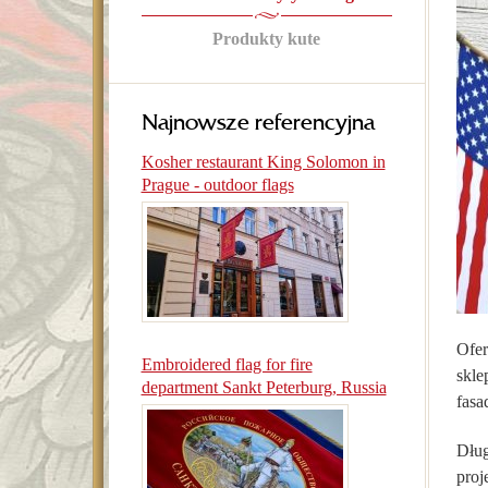
Produkty kute
Najnowsze referencyjna
Kosher restaurant King Solomon in
Prague - outdoor flags
Ofer
Embroidered flag for fire
skle
department Sankt Peterburg, Russia
fasa
Dług
proj