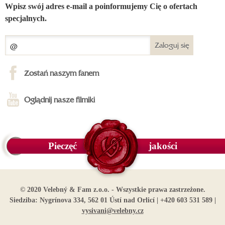
Wpisz swój adres e-mail a poinformujemy Cię o ofertach
specjalnych.
Zaloguj się
Zostań naszym fanem
Oglądnij nasze filmiki
Pieczęć
jakości
© 2020 Velebný & Fam z.o.o. - Wszystkie prawa zastrzeżone.
Siedziba: Nygrínova 334, 562 01 Ústí nad Orlicí | +420 603 531 589 |
vysivani@velebny.cz