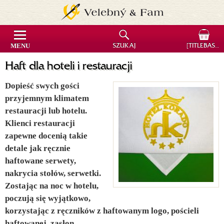
MENU
SZUKAJ
[TITLEBASKET]
Haft dla hoteli i restauracji
Dopieść swych gości
przyjemnym klimatem
restauracji lub hotelu.
Klienci restauracji
zapewne docenią takie
detale jak ręcznie
haftowane serwety,
nakrycia stołów, serwetki.
Zostając na noc w hotelu,
poczują się wyjątkowo,
korzystając z ręczników z haftowanym logo, pościeli
haftowanej, zasłon.